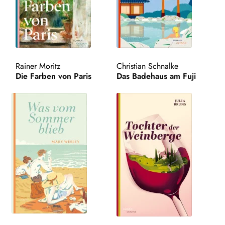
aus
AKTUELLES
Unt
HANDEL
aus
Rainer Moritz
Christian Schnalke
NEWSLETTER
Die Farben von Paris
Das Badehaus am Fuji
LIZENZEN | FOREIGN RIGHTS
Search: