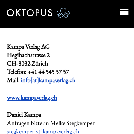
Zur
Zum
Navigation
Inhalt
springen
springen
Unt
BÜCHER
aus
AUTOR*INNEN
Kampa Verlag AG
Hegibachstrasse 2
LESUNGEN
CH-8032 Zürich
Telefon: +41 44 545 57 57
Unt
VERLAG
Mail:
info[at]kampaverlag.ch
aus
Kontakt
www.kampaverlag.ch
Manuskripte
Daniel Kampa
Stellenangebote
Anfragen bitte an Meike Stegkemper
stegkemper[at]kampaverlag.ch
AKTUELLES