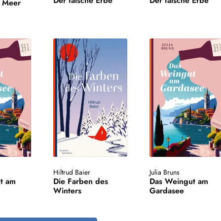
Der falsche Erbe
Der falsche Erbe
m Meer
Hiltrud Baier
Julia Bruns
t am
Die Farben des
Das Weingut am
Winters
Gardasee