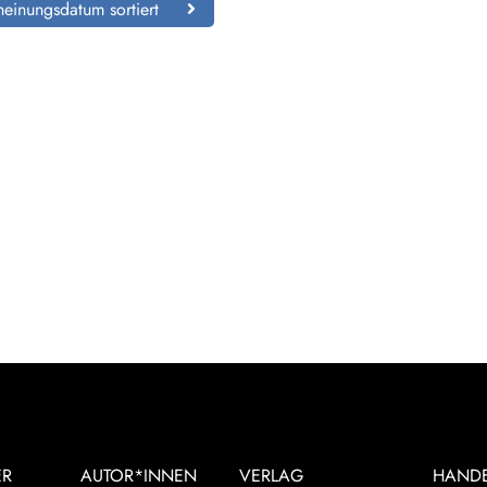
einungsdatum sortiert
ER
AUTOR*INNEN
VERLAG
HAND