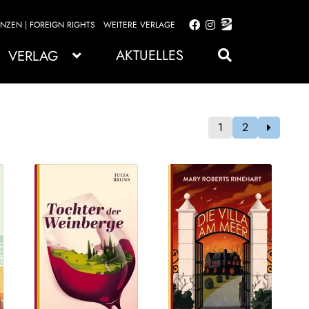
ENZEN | FOREIGN RIGHTS
WEITERE VERLAGE
Zur
Zum
Navigation
Inhalt
AKTUELLES
VERLAG
springen
springen
1
2