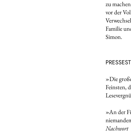
zu machen,
vor der Vo
Verwechsel
Familie und
Simon.
PRESSES
»Die große
Feinsten, 
Lesevergn
»An der Fi
niemandem 
Nachwort