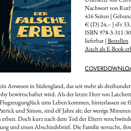
Nachwort von Ruth
416
Seiten | Gebun
€ (D) 24,– | sFr 33
ISBN 978-3-311-30
lieferbar |
Bestellen
Auch als E-Book erh
COVERDOWNLO
 ein Anwesen in Südengland, das seit mehr als dreihunde
hby bewirtschaftet wird. Als der letzte Herr von Latchet
 Flugzeugunglück ums Leben kommen, hinterlassen sie fün
Patrick und Simon, sind elf Jahre alt; der wenige Minuten
es erben. Doch kurz nach dem Tod der Eltern verschwinde
dung und einen Ab­schiedsbrief. Die Familie versucht, ih