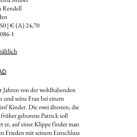
 Rendell
den
,50 | € (A) 24,70
086-1
ältlich
AD
rt Jahren von der wohl­habenden
ts und seine Frau bei einem
f Kinder. Die zwei ältesten, die
 früher geborene Patrick soll
t er, auf einer Klippe findet man
ren Frieden mit seinem Entschluss