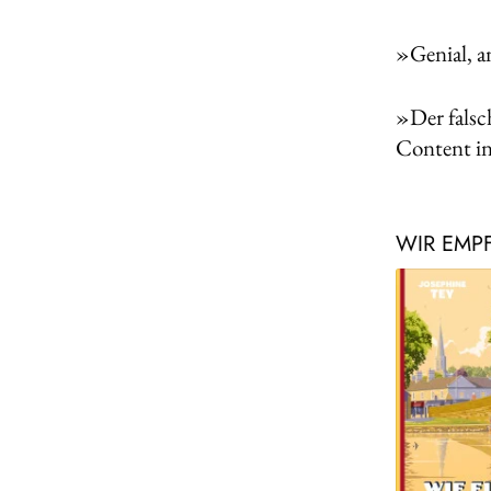
»Genial, a
»Der falsc
Content in
WIR EMP