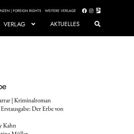
ENZEN | FOREIGN RIGHTS
WEITERE VERLAGE
Zur
Zum
Navigation
Inhalt
AKTUELLES
VERLAG
springen
springen
be
Farrar | Kriminalroman
 Erstausgabe: Der Erbe von
ry Kahn
stina Müller