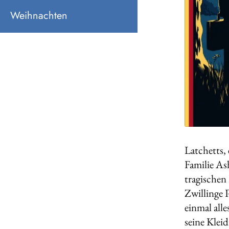
Weihnachten
Latchetts,
Familie As
tragischen
Zwillinge 
einmal all
seine Klei