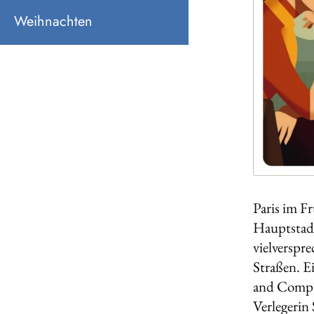
Weihnachten
Paris im F
Hauptstadt
vielverspr
Straßen. E
and Compan
Verlegerin 