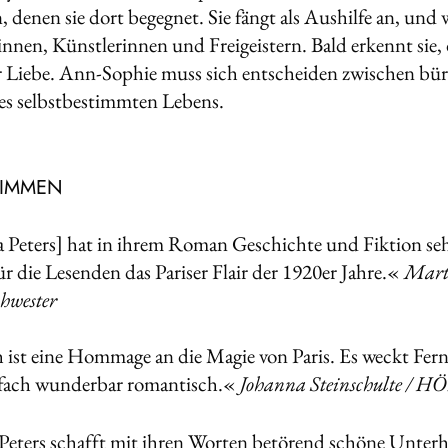
, denen sie dort begegnet. Sie fängt als Aushilfe an, un
tinnen, Künstlerinnen und Freigeistern. Bald erkennt sie,
r Liebe. Ann-Sophie muss sich entscheiden zwischen bür
es selbstbestimmten Lebens.
TIMMEN
 Peters] hat in ihrem Roman Geschichte und Fiktion se
ür die Lesenden das Pariser Flair der 1920er Jahre.«
Mart
hwester
ist eine Hommage an die Magie von Paris. Es weckt Fer
nfach wunderbar romantisch.«
Johanna Steinschulte / 
Peters schafft mit ihren Worten betörend schöne Unterha