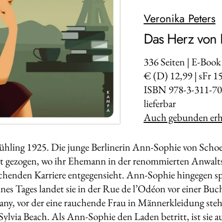
Veronika Peters
Das Herz von 
336
Seiten | E-Book
€ (D) 12,99 | sFr 1
ISBN 978-3-311-70
lieferbar
Auch gebunden erhä
rühling 1925. Die junge Berlinerin Ann-Sophie von Schoell
 gezogen, wo ihr Ehemann in der renommierten Anwaltsk
echenden Karriere entgegensieht. Ann-Sophie hingegen sp
ines Tages landet sie in der Rue de l’Odéon vor einer 
y, vor der eine rauchende Frau in Männerkleidung steh
Sylvia Beach. Als Ann-Sophie den Laden betritt, ist sie a