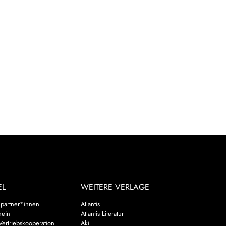
EL
WEITERE VERLAGE
partner*innen
Atlantis
hein
Atlantis Literatur
Vertriebskooperation
Aki