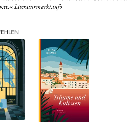
bert.«
Literaturmarkt.info
FEHLEN