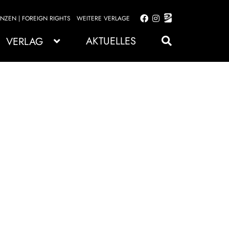
ENZEN | FOREIGN RIGHTS
WEITERE VERLAGE
Zur
Zum
Navigation
Inhalt
AKTUELLES
VERLAG
springen
springen