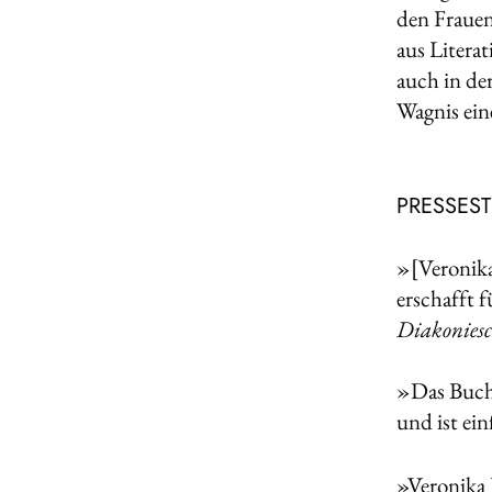
den Frauen
aus Litera
auch in de
Wagnis ein
PRESSES
»[Veronika
erschafft f
Diakoniesc
»Das Buch 
und ist ei
»Veronika 