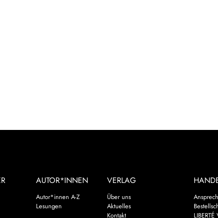
ER
AUTOR*INNEN
VERLAG
HAND
Autor*innen A-Z
Über uns
Ansprech
Lesungen
Aktuelles
Bestellsc
Kontakt
LIBERTÉ 