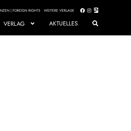
ENZEN | FOREIGN RIGHTS
WEITERE VERLAGE
Zur
Zum
Navigation
Inhalt
AKTUELLES
VERLAG
springen
springen