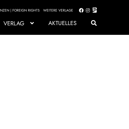
ENZEN | FOREIGN RIGHTS
WEITERE VERLAGE
Zur
Zum
Navigation
Inhalt
AKTUELLES
VERLAG
springen
springen