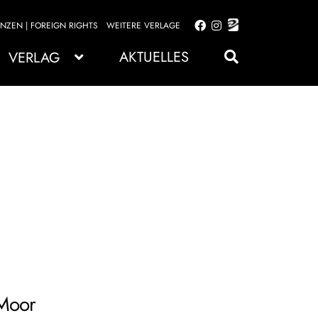
ENZEN | FOREIGN RIGHTS
WEITERE VERLAGE
Zur
Zum
Navigation
Inhalt
AKTUELLES
VERLAG
springen
springen
Moor