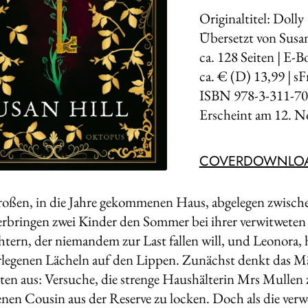
Originaltitel: Doll
Übersetzt von Susa
ca.
128
Seiten | E-B
ca. € (D) 13,99 | sF
ISBN 978-3-311-70
Erscheint am
12. N
COVERDOWNLO
roßen, in die Jahre gekommenen Haus, abgelegen zwisch
rbringen zwei Kinder den Sommer bei ihrer verwitweten 
tern, der niemandem zur Last fallen will, und Leonora, 
legenen Lächeln auf den Lippen. Zunächst denkt das Mä
en aus: Versuche, die strenge Haushälterin Mrs Mullen 
nen Cousin aus der Reserve zu locken. Doch als die ver