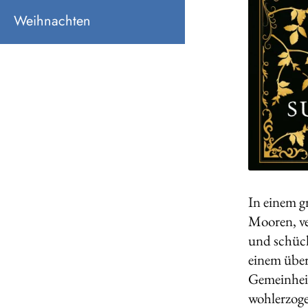
Weihnachten
In einem g
Mooren, ve
und schüch
einem über
Gemeinheit
wohlerzoge