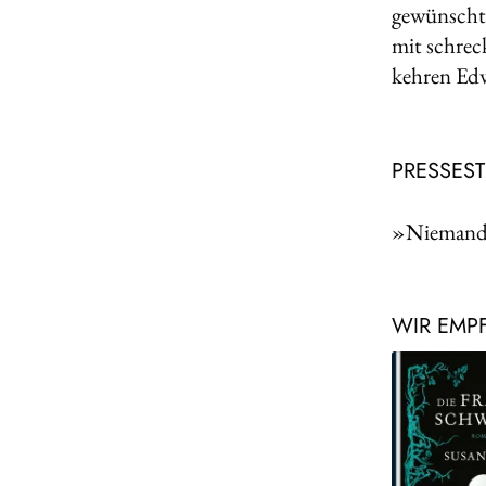
gewünscht
mit schreck
kehren Edw
PRESSES
»Niemand s
WIR EMP