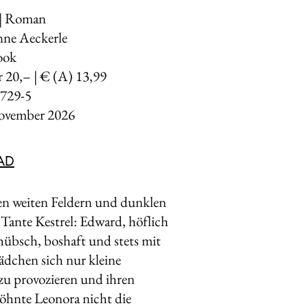
y | Roman
nne Aeckerle
ook
r 20,– | € (A) 13,99
729-5
ovember 2026
AD
en weiten Feldern und dunklen
Tante Kestrel: Edward, höflich
hübsch, boshaft und stets mit
dchen sich nur kleine
zu provozieren und ihren
wöhnte Leonora nicht die