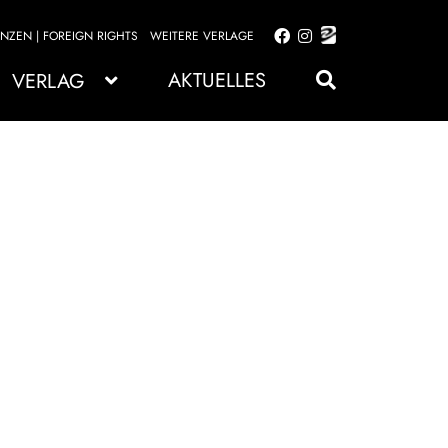
ENZEN | FOREIGN RIGHTS
WEITERE VERLAGE
Zur
Zum
Navigation
Inhalt
AKTUELLES
VERLAG
springen
springen