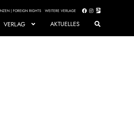
ENZEN | FOREIGN RIGHTS
WEITERE VERLAGE
Zur
Zum
Navigation
Inhalt
AKTUELLES
VERLAG
springen
springen