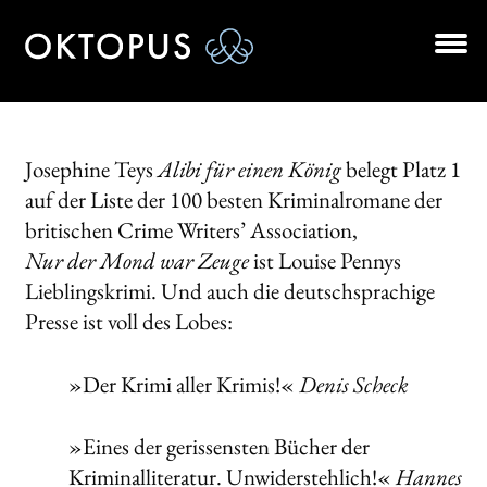
Zur
Zum
Navigation
Inhalt
springen
springen
Unt
BÜCHER
aus
AUTOR*INNEN
Josephine Teys
Alibi für einen König
belegt Platz 1
auf der Liste der 100 besten Kriminalromane der
LESUNGEN
britischen Crime Writers’ Association,
Nur der Mond war Zeuge
ist Louise Pennys
Unt
VERLAG
Lieblingskrimi. Und auch die deutschsprachige
aus
Presse ist voll des Lobes:
AKTUELLES
Unt
HANDEL
»Der Krimi aller Krimis!«
Denis Scheck
aus
NEWSLETTER
»Eines der gerissensten Bücher der
Kriminalliteratur. Unwiderstehlich!«
Hannes
LIZENZEN | FOREIGN RIGHTS