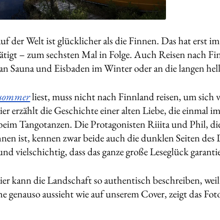
f der Welt ist glücklicher als die Finnen. Das hat erst
igt – zum sechsten Mal in Folge. Auch Reisen nach F
an Sauna und Eisbaden im Winter oder an die langen he
osommer
liest, muss nicht nach Finnland reisen, um sich 
ier erzählt die Geschichte einer alten Liebe, die einmal
beim Tangotanzen. Die Protagonisten Riiita und Phil, die
hnen ist, kennen zwar beide auch die dunklen Seiten des 
d vielschichtig, dass das ganze große Leseglück garantier
er kann die Landschaft so authentisch beschreiben, weil s
he genauso aussieht wie auf unserem Cover, zeigt das Fot