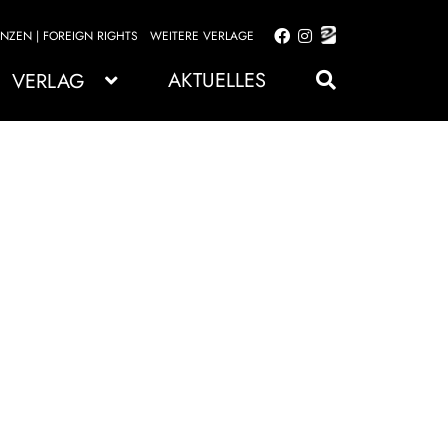
ENZEN | FOREIGN RIGHTS
WEITERE VERLAGE
Zur
Zum
Navigation
Inhalt
AKTUELLES
VERLAG
springen
springen