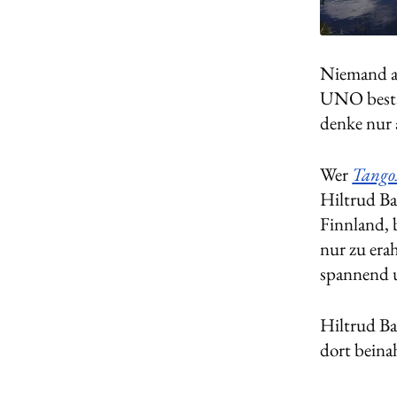
Niemand au
UNO bestät
denke nur 
Wer
Tang
Hiltrud Ba
Finnland, 
nur zu era
spannend un
Hiltrud Bai
dort beina