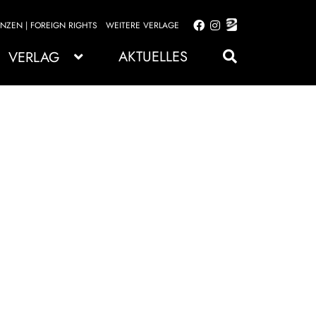
ENZEN | FOREIGN RIGHTS
WEITERE VERLAGE
Zur
Zum
Navigation
Inhalt
AKTUELLES
VERLAG
springen
springen