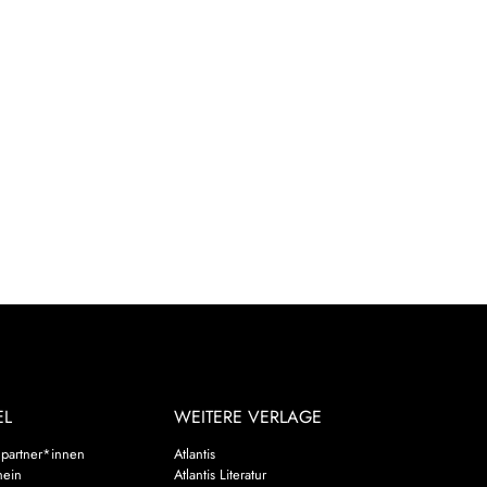
EL
WEITERE VERLAGE
partner*innen
Atlantis
hein
Atlantis Literatur