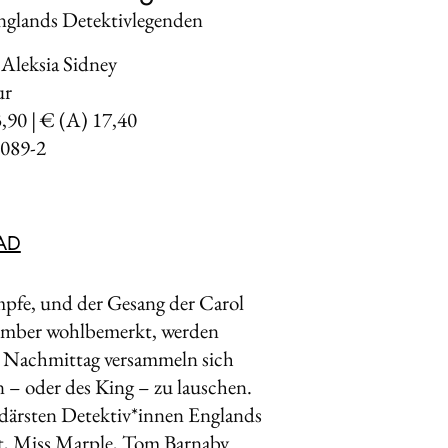
nglands Detektivlegenden
Aleksia Sidney
ur
3,90 | € (A) 17,40
089-2
AD
pfe, und der Ge­sang der Carol
zember wohlbemerkt, werden
m Nachmittag versammeln sich
 – oder des King – zu lauschen.
endärsten Detektiv*innen Englands
t, Miss Mar­ple, Tom Barnaby