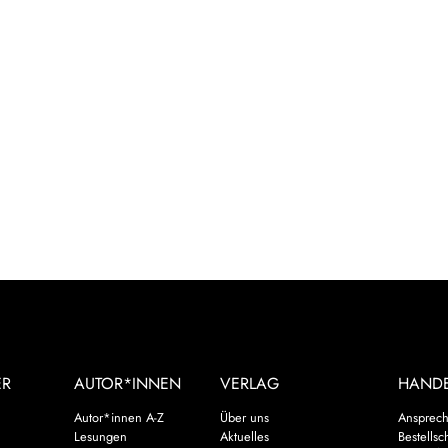
ER
AUTOR*INNEN
VERLAG
HAND
Autor*innen A-Z
Über uns
Ansprech
Lesungen
Aktuelles
Bestellsc