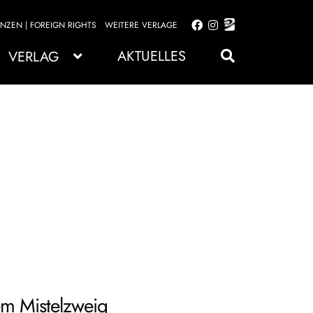
ENZEN | FOREIGN RIGHTS
WEITERE VERLAGE
Zur
Zum
Navigation
Inhalt
AKTUELLES
VERLAG
springen
springen
m Mistelzweig