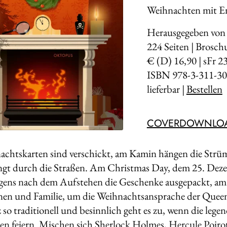
Weihnachten mit E
Herausgegeben von 
224
Seiten | Brosch
€ (D) 16,90 | sFr 2
ISBN 978-3-311-30
lieferbar |
Bestellen
COVERDOWNLO
achtskarten sind verschickt, am Kamin hängen die Strüm
ingt durch die Stra­ßen. Am Christmas Day, dem 25. De
gens nach dem Aufstehen die Geschenke ausgepackt, a
nen und Familie, um die Weihnachtsanspra­che der Queen
 so traditionell und besinnlich geht es zu, wenn die leg
n feiern. Mischen sich Sherlock Holmes, Hercule Poiro