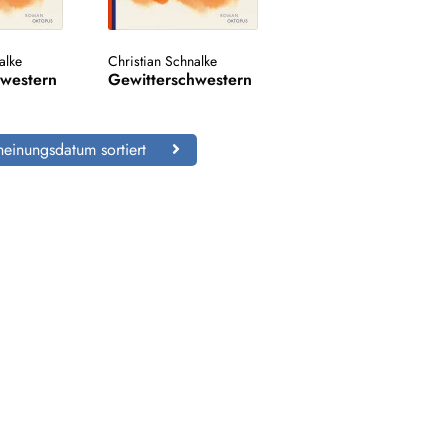
alke
Christian Schnalke
hwestern
Gewitterschwestern
einungsdatum sortiert