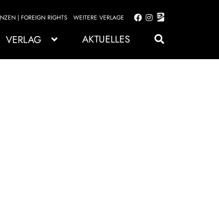
ENZEN | FOREIGN RIGHTS
WEITERE VERLAGE
Zur
Zum
Navigation
Inhalt
AKTUELLES
VERLAG
springen
springen