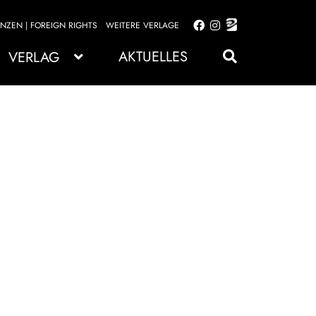
ENZEN | FOREIGN RIGHTS
WEITERE VERLAGE
Zur
Zum
Navigation
Inhalt
AKTUELLES
VERLAG
springen
springen