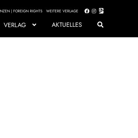
ENZEN | FOREIGN RIGHTS
WEITERE VERLAGE
Zur
Zum
Navigation
Inhalt
AKTUELLES
VERLAG
springen
springen