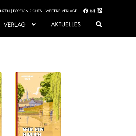
ENZEN | FOREIGN RIGHTS
WEITERE VERLAGE
Zur
Zum
Navigation
Inhalt
AKTUELLES
VERLAG
springen
springen