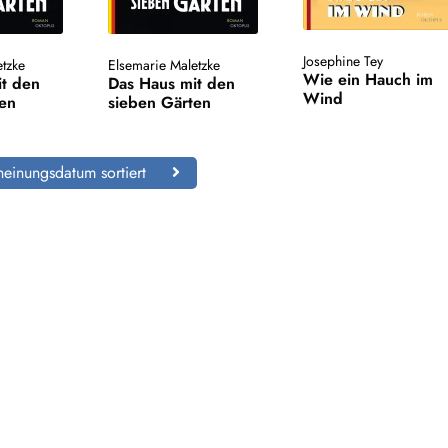
Josephine Tey
etzke
Elsemarie Maletzke
Wie ein Hauch im
it den
Das Haus mit den
Wind
ten
sieben Gärten
einungsdatum sortiert