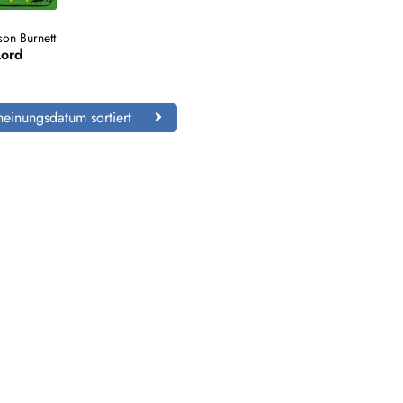
on Burnett
Lord
einungsdatum sortiert