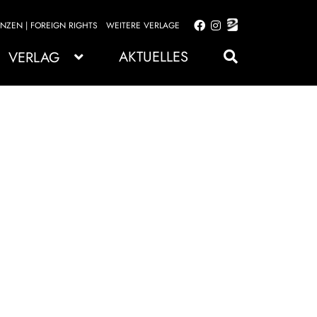
ENZEN | FOREIGN RIGHTS
WEITERE VERLAGE
Zur
Zum
Navigation
Inhalt
AKTUELLES
VERLAG
springen
springen