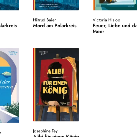
Hiltrud Baier
Victoria Hislop
larkreis
Mord am Polarkreis
Feuer, Liebe und d
Meer
Josephine Tey
p
Alibi für einen König