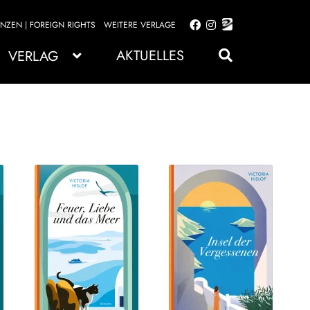
ENZEN | FOREIGN RIGHTS
WEITERE VERLAGE
Zur
Zum
Navigation
Inhalt
AKTUELLES
VERLAG
springen
springen