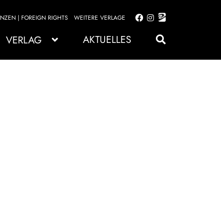
ENZEN | FOREIGN RIGHTS
WEITERE VERLAGE
Zur
Zum
Navigation
Inhalt
AKTUELLES
VERLAG
springen
springen