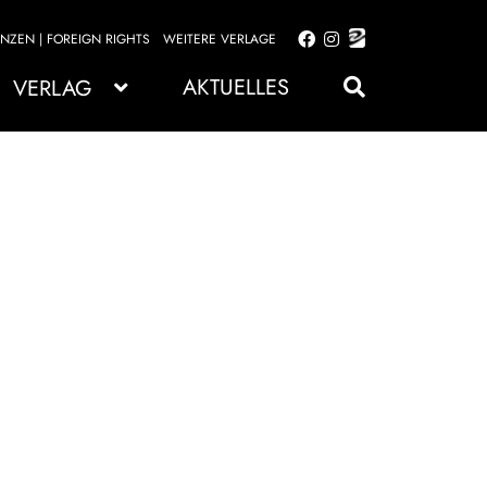
ENZEN | FOREIGN RIGHTS
WEITERE VERLAGE
Zur
Zum
Navigation
Inhalt
AKTUELLES
VERLAG
springen
springen