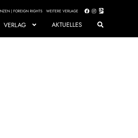
ENZEN | FOREIGN RIGHTS
WEITERE VERLAGE
Zur
Zum
Navigation
Inhalt
AKTUELLES
VERLAG
springen
springen