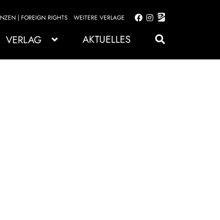
ENZEN | FOREIGN RIGHTS
WEITERE VERLAGE
Zur
Zum
Navigation
Inhalt
AKTUELLES
VERLAG
springen
springen