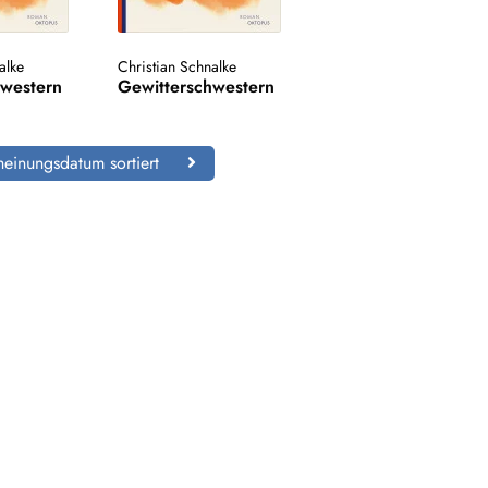
alke
Christian Schnalke
hwestern
Gewitterschwestern
einungsdatum sortiert