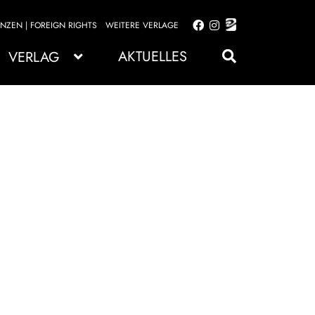
ENZEN | FOREIGN RIGHTS
WEITERE VERLAGE
Zur
Zum
Navigation
Inhalt
AKTUELLES
VERLAG
springen
springen