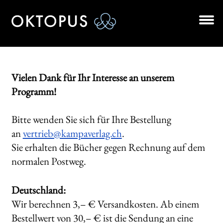
Zur
Zum
Navigation
Inhalt
springen
springen
Unt
BÜCHER
aus
AUTOR*INNEN
Vielen Dank für Ihr Interesse an unserem
Programm
!
LESUNGEN
Bitte wenden Sie sich für Ihre Bestellung
Unt
VERLAG
an
vertrieb@kampaverlag.ch
.
aus
Sie erhalten die Bücher gegen Rechnung auf dem
AKTUELLES
normalen Postweg.
Unt
HANDEL
aus
Deutschland:
NEWSLETTER
Wir berechnen 3,– € Versandkosten. Ab einem
Bestellwert von 30,– € ist die Sendung an eine
LIZENZEN | FOREIGN RIGHTS